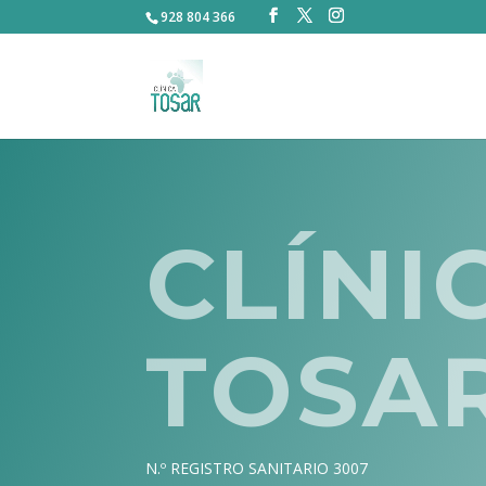
928 804 366
CLÍNI
TOSA
N.º REGISTRO SANITARIO 3007