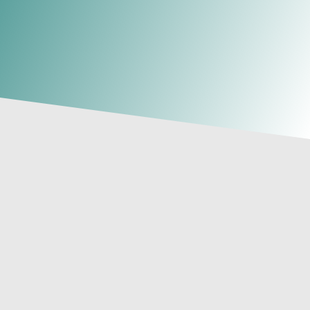
En
Clínica Tosar
nos