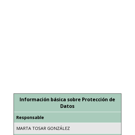
Protección de datos
He leído y acepto las condiciones (aviso
legal y política de privacidad).
ENVIAR
Información básica sobre Protección de
Datos
Responsable
MARTA TOSAR GONZÁLEZ