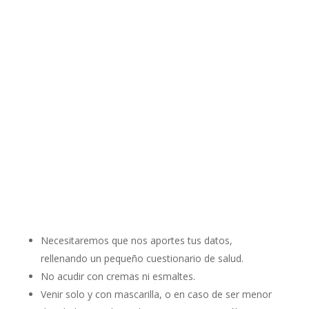
Diplomada en Podología (Universidad de La Coruña).
Master en Cirugía Podológica (Universidad de Sevilla).
Necesitaremos que nos aportes tus datos,
rellenando un pequeño cuestionario de salud.
No acudir con cremas ni esmaltes.
Venir solo y con mascarilla, o en caso de ser menor