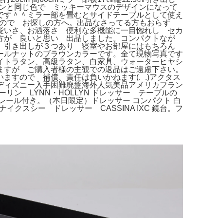
ラウンと同じ色で ミッキーマウスのデザインになって
です＾＾ミラー部を畳むとサイドテーブルとして使え
ますので お探しの方へ。出品なさってる方もおらず
愛いさ、お洒落さ 便利な多機能に一目惚れし セカ
方が 良いと思い 出品しました。コンパクトなが
納、引き出しが３つあり 寝室やお部屋にはもちろん
ールナットのブラウンカラーです。全て現物写真です
イトラタン、高級ラタン、白家具、ウォーターヒヤシ
ますが ご購入者様の主観での返品はご遠慮下さい。
すので 補償、責任は負いかねます(._.)アクタス
ディズニー入手困難廃盤海外人気美品アメリカフラン
リン LYNN・HOLLYN ドレッサー テーブルの
ドレール付き。（本日限定）ドレッサー コンパクト 白
イクスシー ドレッサー CASSINA IXC 鏡台。フ