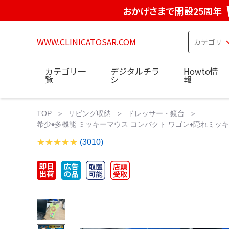
おかげさまで開設25周年
WWW.CLINICATOSAR.COM
カテゴリ一
デジタルチラ
Howto情
覧
シ
報
TOP
リビング収納
ドレッサー・鏡台
希少♦️多機能 ミッキーマウス コンパクト ワゴン♦️隠れミッ
(3010)