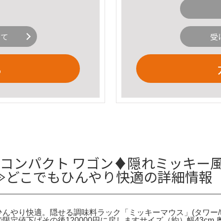
いて
受
る
 コンパクト ワゴン♦️隠れミッキー風
録≫どこでもひんやり快適の詳細情報
快適。隠せる調味料ラック「ミッキーマウス」(タワー/tower)｜通販の
15日まで限定値下げその後120000円に戻しますサイズ（約）幅43cm 