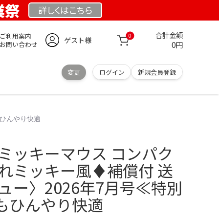
業祭
詳しくは
こちら
合計金額
ご利用案内
0
ゲスト様
0円
お問い合わせ
変更
ログイン
新規会員登録
もひんやり快適
 ミッキーマウス コンパク
隠れミッキー風♦️補償付 送
ュー〉2026年7月号≪特別
もひんやり快適