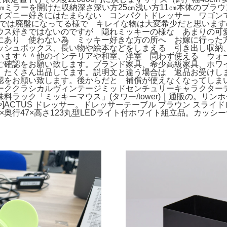
26㎝ミラーを開けた収納深さ深い方25㎝浅い方11㎝本体のブ
ィズニー好きにはたまらない コンパクトドレッサー ワゴン
*)今では廃盤になってる様で キレイな物は大変希少だと思い
ウス好きではないのですが 隠れミッキーの様な あまりの可
にあり 使わない為 ミッキー好きな方の所へ お嫁に行った
ッシュボックス、長い物や絵本などをしまえる 引き出し収
います＾＾他のインテリアや和室、洋室 問わず使える ウォ
ご確認をお願い致します。ブランド家具、希少高級家具、ホワ
 たくさん出品してます。説明文と違う場合は 返品お受けし
をお願い致します。後からだと 補償が使えなくなってしまいま
ーククラシカルヴィンテージミッドセンチュリーキャラクター
ック「ミッキーマウス」(タワー/tower)｜通販の。リンホー
]ACTUS ドレッサー。ドレッサーテーブル ブラウン スライ
5×奥行47×高さ123丸型LEDライト付ホワイト組立品。カッシーナ