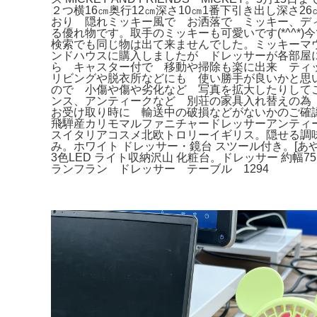
２つ横16㎝奥行12㎝深さ10㎝1番下引き出し深さ
おり 隠れミッキー風で お洒落で ミッキー、デ
る優れ物です。取手のミッキーも可愛いです(*^^
検索でも同じ物は出て来ませんでした。ミッキーマ
ンドハウスに購入しましたが ドレッサーが各部屋
ら キャスター付で 移動や掃除も楽に出来 ティ
リビングや脱衣所などにも 使い勝手が良いかと思
ので 小傷や傷や劣化など 写真を拡大したりして
ンス、アンティークなど 別荘の家具入れ替えの為
お受け取り時に 輸送中の破損などがないかのご確認
飛騨産カリモマルファニチャードレッサーアンティ
スイタリアコスメ北欧トロリーイギリス。隠せる調味料ラ
み。ホワイト ドレッサー・鏡台 スツール付き。[あや
3色LED ライト収納沢山 化粧台。ドレッサー 約幅7
ランフラン ドレッサー テーブル 1294