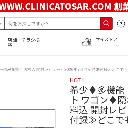
WWW.CLINICATOSAR.COM 創
マイストア
店舗・チラシ検
索
キー風♦️補償付 送料込 開封レビュー〉2026年7月号≪特別付録≫どこで
HOT !
希少♦️多機能
ト ワゴン♦️
料込 開封レビ
付録≫どこで