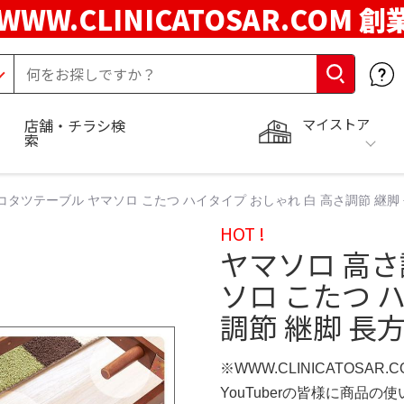
WWW.CLINICATOSAR.COM 創
マイストア
店舗・チラシ検
索
コタツテーブル ヤマソロ こたつ ハイタイプ おしゃれ 白 高さ調節 継脚 
HOT !
ヤマソロ 高さ
ソロ こたつ 
調節 継脚 長方
※WWW.CLINICATOSAR
YouTuberの皆様に商品