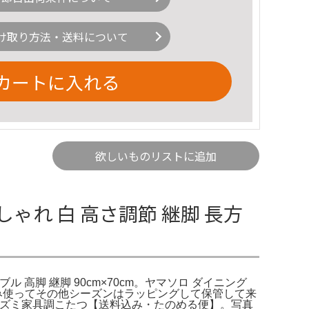
け取り方法・送料について
カートに入れる
欲しいものリストに追加
ゃれ 白 高さ調節 継脚 長方
ル 高脚 継脚 90cm×70cm。ヤマソロ ダイニング
XIOcH冬のみ使ってその他シーズンはラッピングして保管して来
。コイズミ家具調こたつ【送料込み・たのめる便】。写真