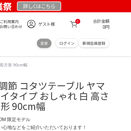
業祭
詳しくは
こちら
合計金額
ご利用案内
0
ゲスト様
0円
お問い合わせ
変更
ログイン
新規会員登録
長方形 90cm幅
調節 コタツテーブル ヤマ
ハイタイプ おしゃれ 白 高さ
形 90cm幅
.COM 限定モデル
の使い心地などをご紹介いただいております！