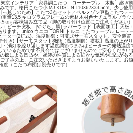
す。東京インテリア 家具調こたつ ローテーブル 木製 継ぎ
す。楕円こたつ小 MJ-KDS1-N 110×62×33.5cm。
ため】こたつ3点セット／ベルメゾン豆型こたつテーブル90cm。htt
 cm商品の重量13.5 キログラムフレームの素材木材色ナチュラル
】約13.5kgお客様組み立て品（脚の取り付け位置にご注意くだ
：ビーチ突板、[やぐら、脚] ラバーウッド【表面加工】天板
。unico ウニコ TORNI トルニ こたつテーブル ローテーブ
ーター(2灯式)、温度制御：可変式サーモスタット、安全装置：温
m(中間スイッチ付き)【サーモスタット機能（温度制御）搭載】温度
灯・消灯を繰り返します温度調節つまみはヒーターの発熱温度
るためです不具合ではございませんのでご安心くださいませ。希少 
で木の節による凹凸や、塗装の性質による細かな気泡や凹凸があ
予めご了承の上、ご注文いただきますようお願いいたします。お値下げ
cm程度（こたつ布団は別売りです）