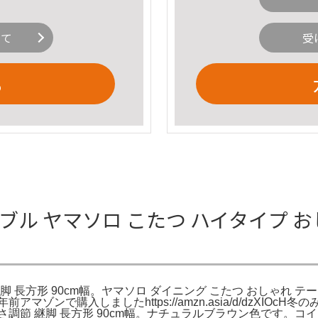
いて
受
る
ブル ヤマソロ こたつ ハイタイプ おし
脚 長方形 90cm幅。ヤマソロ ダイニング こたつ おしゃれ テーブ
5年前アマゾンで購入しましたhttps://amzn.asia/d/dz
 高さ調節 継脚 長方形 90cm幅。ナチュラルブラウン色です