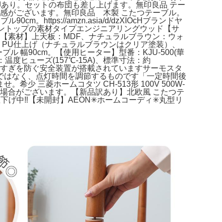
脚あり。セットの布団も差し上げます。無印良品 テー
少し使用感がございます。無印良品 木製 こたつテーブル。
ps://amzn.asia/d/dzXIOcHブランドヤ
ブラウントップの素材タイプエンジニアリングウッド【サ
さい）【素材】上天板：MDF、ナチュラルブラウン：ウォ
：PU仕上げ（ナチュラルブラウンはクリア塗装）、
ル 幅90cm。【使用ヒーター】型番：KJU-500(華
度ヒューズ(157℃-15A)、標準寸法：約
の上がりすぎを防ぐ安全装置が搭載されていますサーモスタ
ではなく、点灯時間を調節するものです「一定時間後
三菱ホームコタツ CH-513形 100V 500W-
る場合がございます。【新品訳あり】北欧風 こたつテ
中‼️【未開封】AEON✳︎ホームコーディ✳︎丸型リ