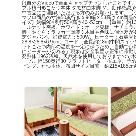
は自分のVideoで画面キャップチャンしたことで
ブル楕円形こたつ本体 タモ材曲木脚 Ｍ。動作確認済みで
中古品にご理解いただける方のみお願いします。【引っ越しの
マソロ商品の寸法50奥行き x 90幅 x 53高さ
イズ】約幅90×奥行50×高さ40~53cm 【重量
ールナット突板、ホワイト：オーク突板、ナチュラル
脚・やぐら：ラッカー塗装※木目や色味に個体差があります
芝ジャパン)、消費電力：500W、ヒーター：石英管ヒ
28.8×28.8×6.9cm、コード：全長約2.8
ットこたつ内部の温度を一定に保つため、自動で点
にヒーターが切れる」現象は安全装置が正常に作動してい
発熱体 1962昭和。天然木を使用しておりますの
ーブル 幅150奥行80 フラットヒーター 省エネ。
ビングこたつ本体。布団サイズ目安：約215×185