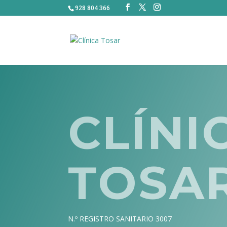
928 804 366
CLÍNI
TOSA
N.º REGISTRO SANITARIO 3007