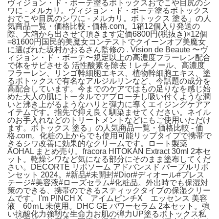
ヴィジョン・ド・ボーテ塗るボトックスおでこや目尻のシ
ワに - メルカリ。ヴィジョン・ド・ボーテ塗るボトックス
おでこや目尻のシワに - メルカリ。ボトックス 塗る」の人
気商品一覧・価格比較 - 価格.com。1箱12個入り発送の
際、大箱から出させて頂きます定価6800円(税抜き)×12個
=81600円国民的美魔女コンテストでクイーンオブ美魔女
に選ばれた坂村かおるさん監修の . Vision de Beaute 〜ヴ
ィジョン・ド・ボーテ〜規定以上の高濃度フラーレン配合
で体をサビさせる 活性酸素を除去！レチノール、高濃度
フラーレン、リンゴ幹細胞エキス、植物幹細胞エキス、塗
るボトックスで有名なアルジルリンなど、今話題の成分を
高配合しています。今までのケアではもの足りなを感じ始
めた大人の肌にトータルでアプローチし吸い付くような潤
いと沸き上がるようなハリと弾力に導くエイジングケアア
イテムです。指先で抑え良く馴染ませてください。ネイル
のお手入れなどのトリートメントなどにもご使用いただけ
ます。ボトックス 塗る」の人気商品一覧・価格比較 - 価
格.com。化粧の上からでも使用可能リップタイプで携帯で
きるシワ改善に効果的なクリームです。ロート製薬
AOHAL まとめ売り。fracora HITOKAN Extract 30ml 2本セ
ット。乾燥シワなど気になる部分にそのまま塗布してくだ
さい。DECORTÉ リポソーム アドバンスド パープルリボ
ンセット 2024。#新品#未開封#Dior#ディオール#プレス
テージ#美容液#ローズセラム#化粧品。外出時でも保湿対
策のできる、携帯のできるスティックタイプの保湿クリー
ムです。I'm PINCH X アイムピンチX エッセンス 美容
液 60ｍL 未使用。DHC GE パワーセラム 2本セット。強
い抗酸化力強靭な生命力お肌の弾力UP塗るボトックス私