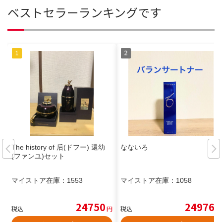
ベストセラーランキングです
The history of 后(ドフー) 還幼
なないろ
(ファンユ)セット
マイストア在庫：
1553
マイストア在庫：
1058
24750
24976
税込
円
税込
円