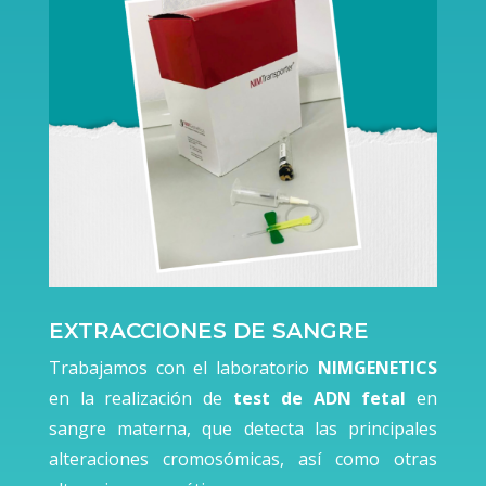
EXTRACCIONES DE SANGRE
Trabajamos con el laboratorio
NIMGENETICS
en la realización de
test de ADN fetal
en
sangre materna, que detecta las principales
alteraciones cromosómicas, así como otras