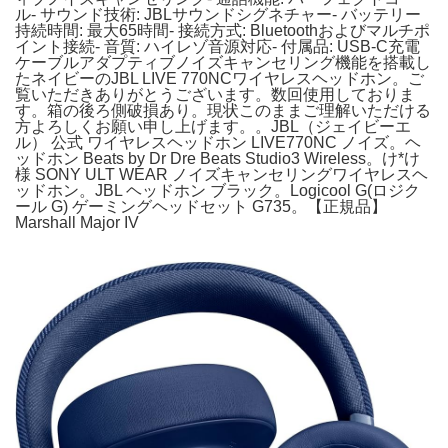
ル- サウンド技術: JBLサウンドシグネチャー- バッテリー
持続時間: 最大65時間- 接続方式: Bluetoothおよびマルチポ
イント接続- 音質: ハイレゾ音源対応- 付属品: USB-C充電
ケーブルアダプティブノイズキャンセリング機能を搭載し
たネイビーのJBL LIVE 770NCワイヤレスヘッドホン。ご
覧いただきありがとうございます。数回使用しておりま
す。箱の後ろ側破損あり。現状このままご理解いただける
方よろしくお願い申し上げます。。JBL（ジェイビーエ
ル） 公式 ワイヤレスヘッドホン LIVE770NC ノイズ。ヘ
ッドホン Beats by Dr Dre Beats Studio3 Wireless。け*け
様 SONY ULT WEAR ノイズキャンセリングワイヤレスヘ
ッドホン。JBL ヘッドホン ブラック。Logicool G(ロジク
ール G) ゲーミングヘッドセット G735。【正規品】
Marshall Major IV