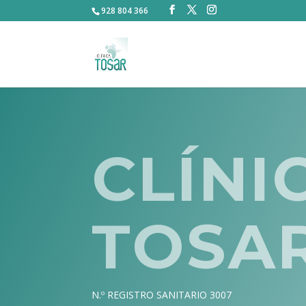
928 804 366
CLÍNI
TOSA
N.º REGISTRO SANITARIO 3007