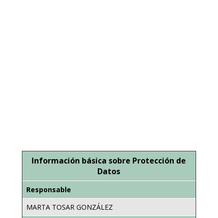
Protección de datos
He leído y acepto las condiciones (aviso
legal y política de privacidad).
ENVIAR
Información básica sobre Protección de
Datos
Responsable
MARTA TOSAR GONZÁLEZ