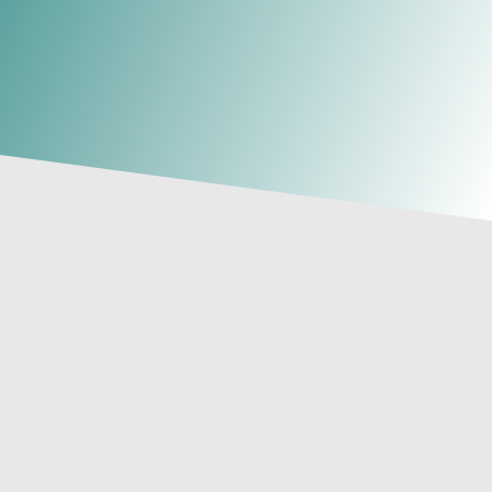
En
Clínica Tosar
nos