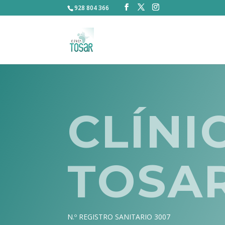
928 804 366
CLÍNI
TOSA
N.º REGISTRO SANITARIO 3007