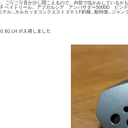
げ時に、ごりごり音が少し聞こえるので、内部で塩かみしている
RF ベイトリール。アブガルシア アンバサダー5000D ビン
...カルカッタコンクエスト３０１F釣種...船特徴...ジャン