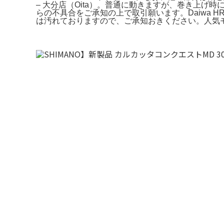
– 大分店（Oita）。普通に動きますが、巻き上
らの不具合をご承知の上で取引願います。Daiwa H
は汚れておりますので、ご承知おきください。人気モデル