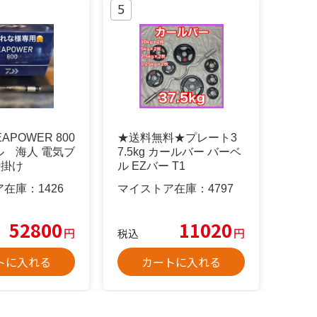
EAPOWER 800
★送料無料★プレート3
ル 海人 電気ブ
7.5kg カールバー バーベ
仕掛け
ル EZバー T1
ア在庫：
1426
マイストア在庫：
4797
52800
11020
円
円
税込
トに入れる
カートに入れる