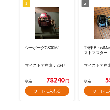
シーボーグG800MJ
T*i様 BeastMa
ストマスター 3
マイストア在庫：
2647
マイストア在
78240
5
円
税込
税込
カートに入れる
カートに