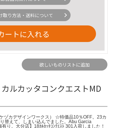
け取り方法・送料について
カートに入れる
欲しいものリストに追加
品 カルカッタコンクエストMD
S（カケヅカデザインワークス） ☆特価品10％OFF。23カ
えて、しまい込んでました。Abu Garcia
り。大分店】18ｶﾙｶｯﾀｺﾝｸｴｽﾄ 301入荷しました！