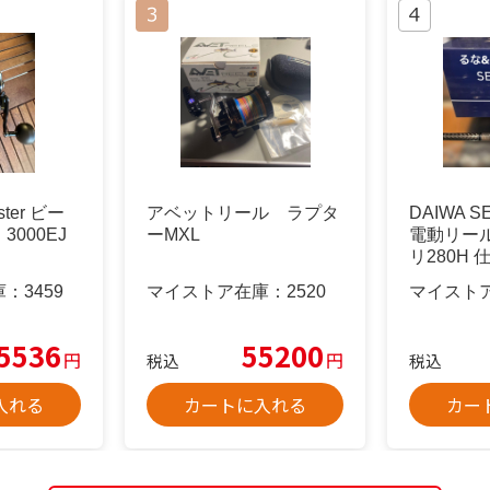
ster ビー
アベットリール ラプタ
DAIWA S
000EJ
ーMXL
電動リー
リ280H 
庫：
3459
マイストア在庫：
2520
マイスト
5536
55200
円
円
税込
税込
入れる
カートに入れる
カー