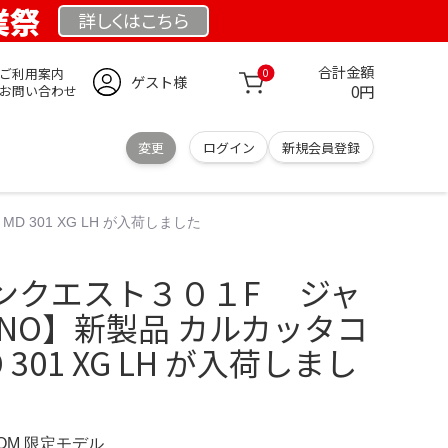
業祭
詳しくは
こちら
合計金額
ご利用案内
0
ゲスト様
0円
お問い合わせ
変更
ログイン
新規会員登録
301 XG LH が入荷しました
ンクエスト３０１F ジャ
MANO】新製品 カルカッタコ
301 XG LH が入荷しまし
.COM 限定モデル