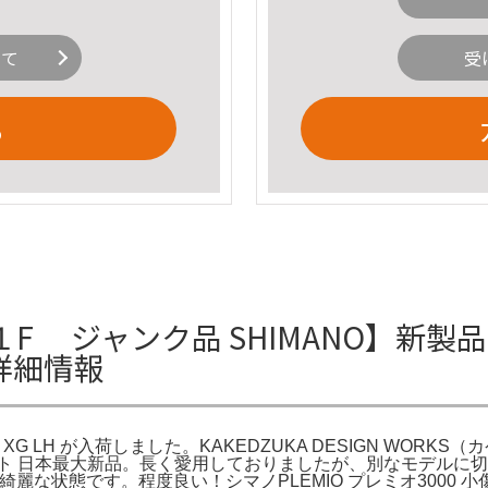
いて
受
る
 ジャンク品 SHIMANO】新製
の詳細情報
 XG LH が入荷しました。KAKEDZUKA DESIGN WORK
ット 日本最大新品。長く愛用しておりましたが、別なモデルに切り替
綺麗な状態です。程度良い！シマノPLEMIO プレミオ3000 小傷有