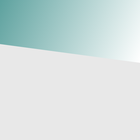
En
Clínica Tosar
nos