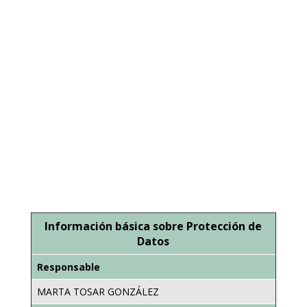
Protección de datos
He leído y acepto las condiciones (aviso
legal y política de privacidad).
ENVIAR
Información básica sobre Protección de
Datos
Responsable
MARTA TOSAR GONZÁLEZ