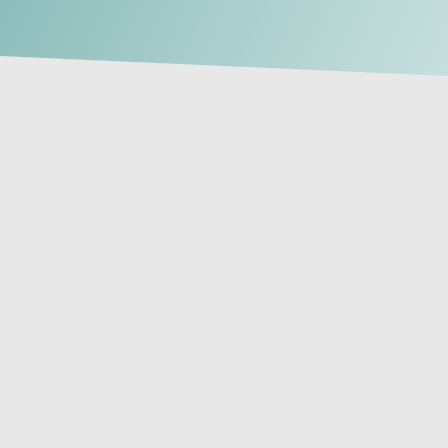
osar
nos especializamos en
cuidados
as edades. Nuestros experimentados 
están listos para satisfacer todas tus