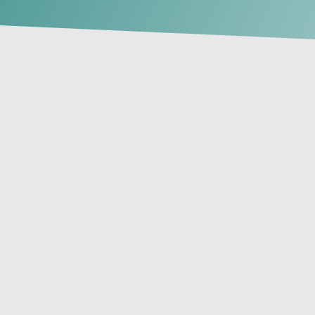
En
Clínica T
para todas l
de la salud 