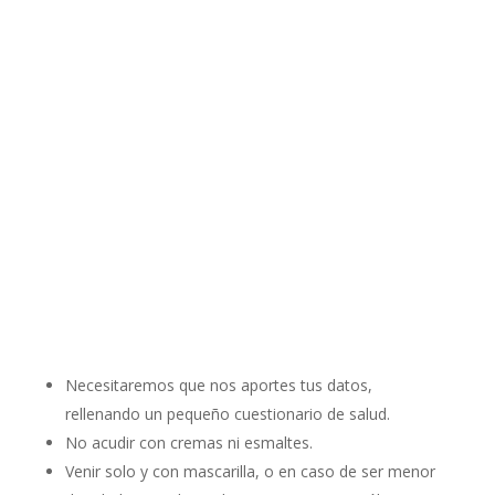
Diplomada en Podología (Universidad de La Coruña).
Master en Cirugía Podológica (Universidad de Sevilla).
Necesitaremos que nos aportes tus datos,
rellenando un pequeño cuestionario de salud.
No acudir con cremas ni esmaltes.
Venir solo y con mascarilla, o en caso de ser menor